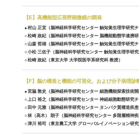
【E】高機能型広視野顕微鏡の開発
村山 正宜
（脳神経科学研究センター 触知覚生理学研究チ
●
松崎 政紀
（脳神経科学研究センター 脳機能動態学連携研
○
山森 哲雄
（脳神経科学研究センター 触知覚生理学研究チ
○
小松 三佐子
（脳神経科学研究センター 触知覚生理学研究
○
松崎 政紀
（東京大学 大学院医学系研究科 教授）
○
【F】脳の構造と機能の可視化、および分子病理診
宮脇 敦史
（脳神経科学研究センター 細胞機能探索技術開
●
上口 裕之
（脳神経科学研究センター 神経細胞動態研究チ
○
田中 元雅
（脳神経科学研究センター タンパク質構造疾患
○
林（高木） 朗子
（脳神経科学研究センター 多階層精神疾
○
津川 裕司
（東京農工大学 グローバルイノベーション研究
○