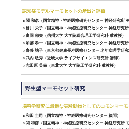
認知症モデルマーモセットの産出と評価
関 和彦
（国立精神・神経医療研究センター 神経研究所 
●
皆川 栄子
（国立精神・神経医療研究センター 神経研究所
○
富岡 郁夫
（信州大学 大学院総合理工学研究科 准教授）
○
加藤 孝一
（国立精神・神経医療研究センター 神経研究所 
○
齊藤 祐子
（東京都健康長寿医療センター 老年病理学研究
○
武内 敏秀
（近畿大学 ライフサイエンス研究所 講師）
○
志田原 美保
（東北大学 大学院工学研究科 准教授）
○
野生型マーモセット研究
脳科学研究に最適な実験動物としてのコモンマーモ
和田 圭司
（国立精神・神経医療研究センター 顧問）
●
関 和彦
（国立精神・神経医療研究センター 神経研究所 
○