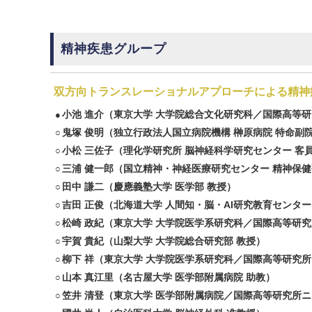
精神疾患グループ
双方向トランスレーショナルアプローチによる精神
小池 進介
（東京大学 大学院総合文化研究科／国際高等研
●
鬼塚 俊明
（独立行政法人国立病院機構 榊原病院 特命副
○
小松 三佐子
（理化学研究所 脳神経科学研究センター 客
○
三浦 健一郎
（国立精神・神経医療研究センター 精神保健
○
田中 謙二
（慶應義塾大学 医学部 教授）
○
吉田 正俊
（北海道大学 人間知・脳・AI研究教育センター
○
松崎 政紀
（東京大学 大学院医学系研究科／国際高等研究
○
宇賀 貴紀
（山梨大学 大学院総合研究部 教授）
○
柳下 祥
（東京大学 大学院医学系研究科／国際高等研究所
○
山本 真江里
（名古屋大学 医学部附属病院 助教）
○
笠井 清登
（東京大学 医学部附属病院／国際高等研究所ニ
○