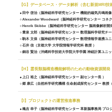
【G】データベース・データ解析（含む新規MRI技
田中 啓治
（脳神経科学研究センター 機能的磁気共鳴画像
●
Alexander Woodward
（脳神経科学研究センター コネ
○
Henrik Skibbe
（脳神経科学研究センター 脳画像解析開
○
豊泉 太郎
（脳神経科学研究センター 数理脳科学研究チー
○
駒木 文保
（脳神経科学研究センター 数理情報学連携ユニ
○
石井 信
（京都大学 大学院情報学研究科 教授 ）
○
銅谷 賢治
（沖縄科学技術大学院大学学園 神経計算ユニッ
○
【H】霊長類脳構造機能解明のための動物資源開発
上口 裕之
（脳神経科学研究センター 副センター長 ）
●
郷 康広
（自然科学研究機構 生命創成探究センター 教授（
○
【I】プロジェクトの運営推進事務
穐吉 幸子
（脳神経科学研究センター 革新脳事務局 プロ
●