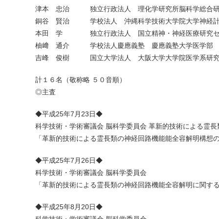
津本 忠治 独立行政法人 理化学研究所脳科学総合研
銅谷 賢治 学校法人 沖縄科学技術大学院大学神経計
本田 学 独立行政法人 国立精神・神経医療研究セン
柚﨑 通介 学校法人慶應義塾 慶應義塾大学医学部 
吉峰 俊樹 国立大学法人 大阪大学大学院医学系研究
計１６名（敬称略 ５０音順）
◎主査
◆平成25年7月23日◆
科学技術・学術審議会 脳科学委員会 革新的技術による霊
「革新的技術による霊長類の神経回路機能能全容解明構想
◆平成25年7月26日◆
科学技術・学術審議会 脳科学委員会
「革新的技術による霊長類の神経回路機能全容解明に関す
◆平成25年8月20日◆
科学技術・学術審議会 脳科学委員会