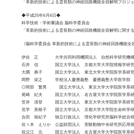
「革新的技術による霊長類の神経回路機能全容解明プロジ
◆平成25年6月6日◆
科学技術・学術審議会 脳科学委員会
「革新的技術による霊長類の神経回路機能全容解明に関する
《脳科学委員会 革新的技術による霊長類の神経回路機能全
伊佐 正 大学共同利用機関法人 自然科学研究機構
石井 信 国立大学法人 京都大学大学院情報学研究
大隅 典子 国立大学法人 東北大学大学院医学系研究
岡野 栄之 学校法人慶應義塾 慶應義塾大学医学部 
◎岡部 繁男 国立大学法人 東京大学大学院医学系研
尾崎 紀夫 国立大学法人 名古屋大学大学院医学系研
笠井 清登 国立大学法人 東京大学大学院医学系研究
見学 美根子 国立大学法人 京都大学大学院生命科学研
合田 裕紀子 独立行政法人 理化学研究所脳科学総合研
佐々木 えりか 公益財団法人 実験動物中央研究所応用
祖父江 元 国立大学法人 名古屋大学大学院医学系研