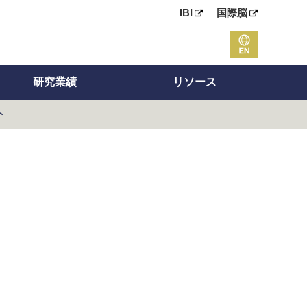
IBI
国際脳
研究業績
リソース
ト