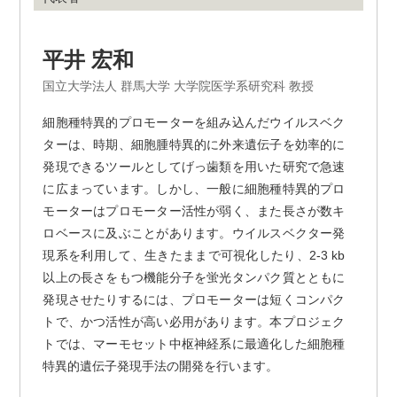
平井 宏和
国立大学法人 群馬大学 大学院医学系研究科 教授
細胞種特異的プロモーターを組み込んだウイルスベク
ターは、時期、細胞腫特異的に外来遺伝子を効率的に
発現できるツールとしてげっ歯類を用いた研究で急速
に広まっています。しかし、一般に細胞種特異的プロ
モーターはプロモーター活性が弱く、また長さが数キ
ロベースに及ぶことがあります。ウイルスベクター発
現系を利用して、生きたままで可視化したり、2-3 kb
以上の長さをもつ機能分子を蛍光タンパク質とともに
発現させたりするには、プロモーターは短くコンパク
トで、かつ活性が高い必用があります。本プロジェク
トでは、マーモセット中枢神経系に最適化した細胞種
特異的遺伝子発現手法の開発を行います。