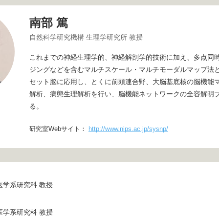
南部 篤
自然科学研究機構 生理学研究所 教授
これまでの神経生理学的、神経解剖学的技術に加え、多点同
ジングなどを含むマルチスケール・マルチモーダルマップ法
セット脳に応用し、とくに前頭連合野、大脳基底核の脳機能
解析、病態生理解析を行い、脳機能ネットワークの全容解明
る。
研究室Webサイト：
http://www.nips.ac.jp/sysnp/
医学系研究科 教授
医学系研究科 教授