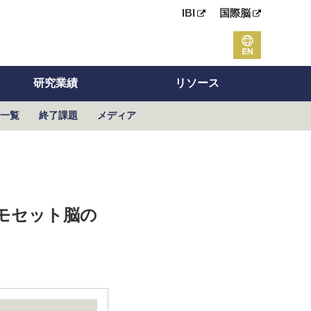
IBI
国際脳
研究業績
リソース
一覧
終了課題
メディア
モセット脳の